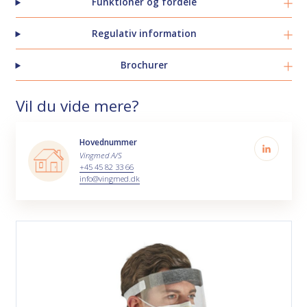
Funktioner og fordele
Regulativ information
Brochurer
Vil du vide mere?
Hovednummer
Vingmed A/S
+45 45 82 33 66
info@vingmed.dk