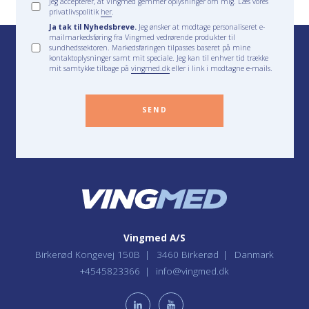
Jeg accepterer, at Vingmed gemmer oplysninger om mig. Læs vores
privatlivspolitik
her
.
Ja tak til Nyhedsbreve.
Jeg ønsker at modtage personaliseret e-
mailmarkedsføring fra Vingmed vedrørende produkter til
sundhedssektoren. Markedsføringen tilpasses baseret på mine
kontaktoplysninger samt mit speciale. Jeg kan til enhver tid trække
mit samtykke tilbage på
vingmed.dk
eller i link i modtagne e-mails.
SEND
Vingmed A/S
Birkerød Kongevej 150B
3460 Birkerød
Danmark
+4545823366
info@vingmed.dk