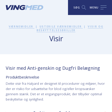
SØG
MENU
VÆRNEMIDLER
|
USTERILE VÆRNEMIDLER
|
VISIR OG
BESKYTTELSESBRILLER
Visir
Visir med Anti-genskin og Dugfri Belægning
Produktbeskrivelse
Dette visir fra Halyard er designet til procedurer og miljøer, hvor
der er risiko for udsættelse for blod og/eller kropsvæsker
gennem stænk. Det er et engangsprodukt, der tilbyder optimal
beskyttelse og synlighed.