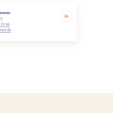
ummer
/S
 33 66
med.dk