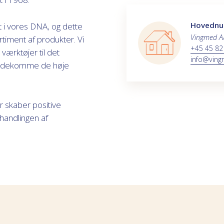
Hovedn
et i vores DNA, og dette
Vingmed A
rtiment af produkter. Vi
+45 45 82
værktøjer til det
info@ving
 imødekomme de høje
r skaber positive
handlingen af