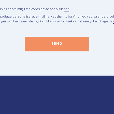
inger om mig. Læs vores privatlivspolitik
her
.
modtage personaliseret e-mailmarkedsføring fra Vingmed vedrørende prod
ger samt mit speciale. Jeg kan til enhver tid trække mit samtykke tilbage på
SEND