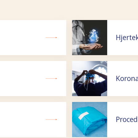
Hjerte
Koron
Proced