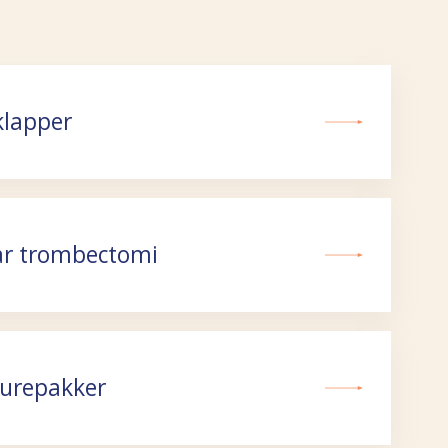
klapper
ar trombectomi
urepakker