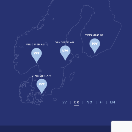
VINGMED OY
VINGMED AB
VINGMED AS
VINGMED A/S
SV
DK
NO
FI
EN