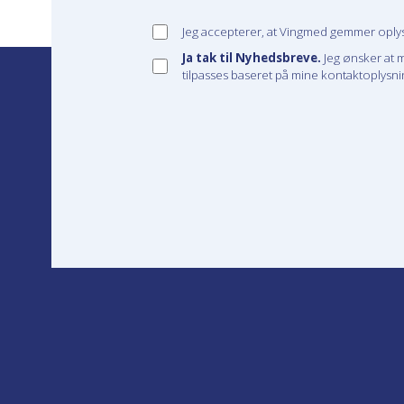
Jeg accepterer, at Vingmed gemmer oplysn
Ja tak til Nyhedsbreve.
Jeg ønsker at 
tilpasses baseret på mine kontaktoplysnin