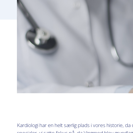
Kardiologi har en helt særlig plads i vores historie, da 
specialer, vi satte fokus på, da Vingmed blev grundlag