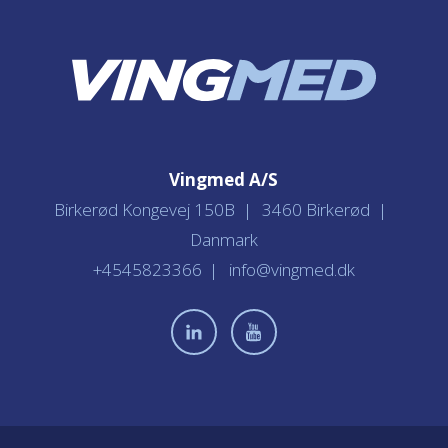
Vingmed A/S
Birkerød Kongevej 150B
3460 Birkerød
Danmark
+4545823366
info@vingmed.dk