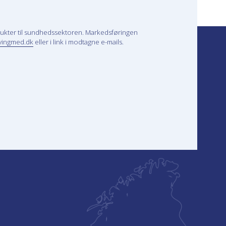
ukter til sundhedssektoren. Markedsføringen
vingmed.dk
eller i link i modtagne e-mails.