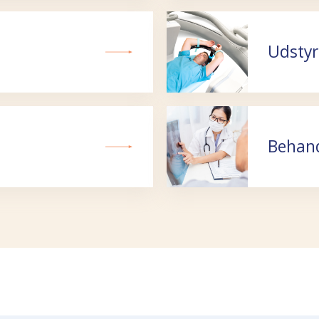
Udstyr 
Behand