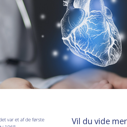
Vil du vide me
det var et af de første
t i 1968.