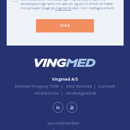
kontaktoplysninger samt mit speciale. Jeg kan til enhver tid trække
mit samtykke tilbage på
vingmed.dk
eller i link i modtagne e-mails.
SEND
Vingmed A/S
Birkerød Kongevej 150B
3460 Birkerød
Danmark
+4545823366
info@vingmed.dk
Specialistområder
›