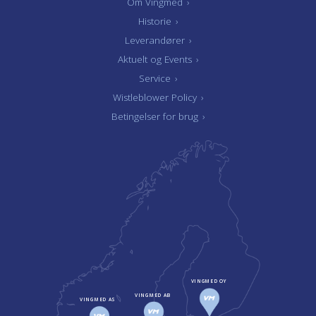
Om Vingmed
›
Historie
›
Leverandører
›
Aktuelt og Events
›
Service
›
Wistleblower Policy
›
Betingelser for brug
›
VINGMED OY
VINGMED AB
VINGMED AS