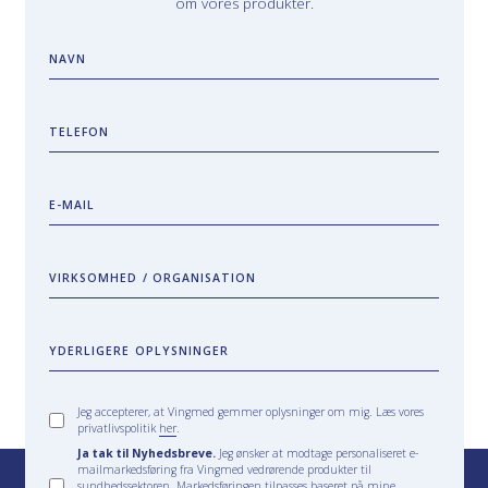
om vores produkter.
NAVN
TELEFON
E-MAIL
VIRKSOMHED / ORGANISATION
YDERLIGERE OPLYSNINGER
Jeg accepterer, at Vingmed gemmer oplysninger om mig. Læs vores
privatlivspolitik
her
.
Ja tak til Nyhedsbreve.
Jeg ønsker at modtage personaliseret e-
mailmarkedsføring fra Vingmed vedrørende produkter til
sundhedssektoren. Markedsføringen tilpasses baseret på mine