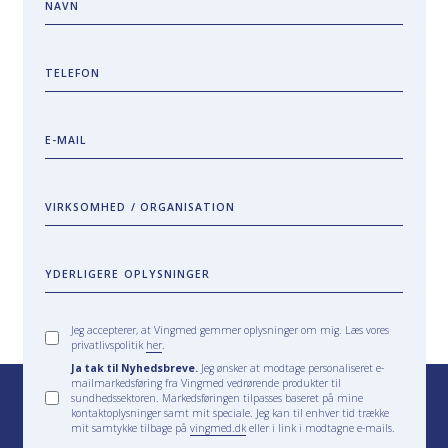
NAVN
TELEFON
E-MAIL
VIRKSOMHED / ORGANISATION
YDERLIGERE OPLYSNINGER
Jeg accepterer, at Vingmed gemmer oplysninger om mig. Læs vores
privatlivspolitik
her
.
Ja tak til Nyhedsbreve.
Jeg ønsker at modtage personaliseret e-
mailmarkedsføring fra Vingmed vedrørende produkter til
sundhedssektoren. Markedsføringen tilpasses baseret på mine
kontaktoplysninger samt mit speciale. Jeg kan til enhver tid trække
mit samtykke tilbage på
vingmed.dk
eller i link i modtagne e-mails.