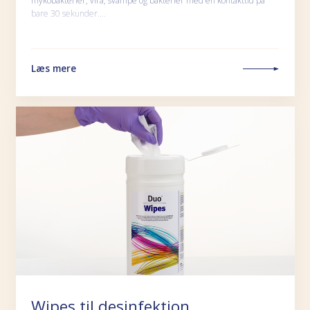
mykobakterier, vira, svampe og bakterier med en kontakttid på
bare 30 sekunder….
Læs mere
Wipes til desinfektion