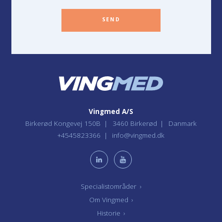
SEND
Vingmed A/S
Birkerød Kongevej 150B
3460 Birkerød
Danmark
+4545823366
info@vingmed.dk
Specialistområder
›
Om Vingmed
›
Historie
›