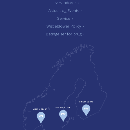
Leverandører
›
Aktuelt og Events
›
Service
›
Wistleblower Policy
›
Betingelser for brug
›
VINGMED OY
VINGMED AB
VINGMED AS