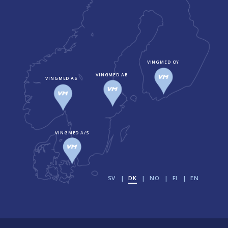
VINGMED OY
VINGMED AB
VINGMED AS
VINGMED A/S
SV
DK
NO
FI
EN