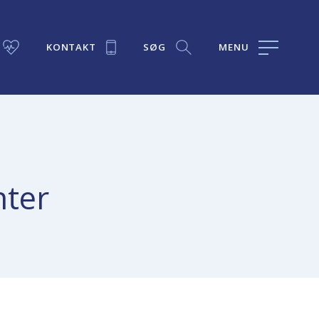
KONTAKT
SØG
MENU
nter