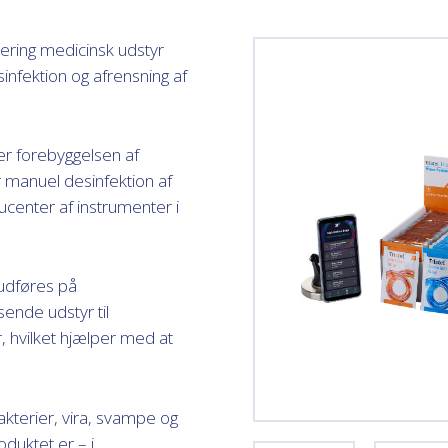
icering medicinsk udstyr
nfektion og afrensning af
rer forebyggelsen af
r manuel desinfektion af
center af instrumenter i
udføres på
sende udstyr til
, hvilket hjælper med at
kterier, vira, svampe og
duktet er – i