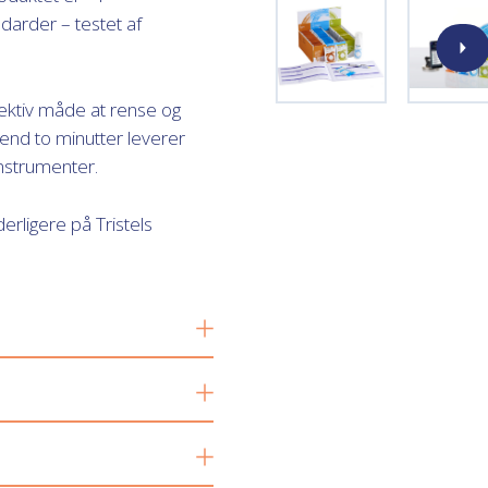
rder – testet af
fektiv måde at rense og
end to minutter leverer
instrumenter.
rligere på Tristels