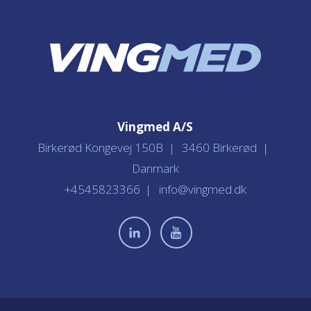
Vingmed A/S
Birkerød Kongevej 150B
3460 Birkerød
Danmark
+4545823366
info@vingmed.dk