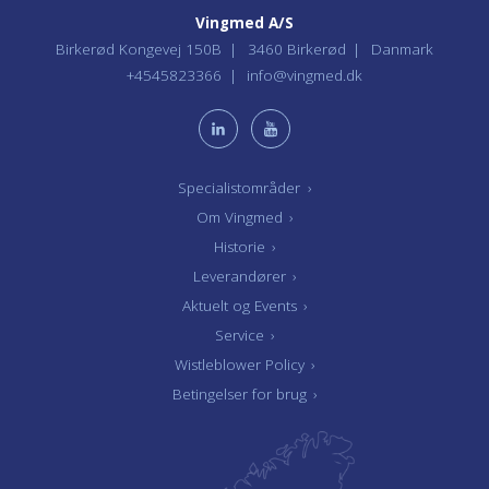
Vingmed A/S
Birkerød Kongevej 150B
3460 Birkerød
Danmark
+4545823366
info@vingmed.dk
Specialistområder
›
Om Vingmed
›
Historie
›
Leverandører
›
Aktuelt og Events
›
Service
›
Wistleblower Policy
›
Betingelser for brug
›