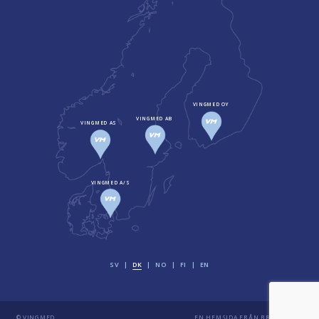
VINGMED OY
VINGMED AB
VINGMED AS
VINGMED A/S
SV
DK
NO
FI
EN
© VINGMED
EN HEMSIDA FRÅN
BRAVISSIMO