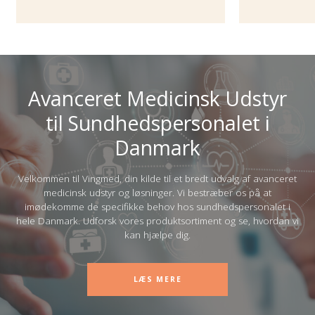
Avanceret Medicinsk Udstyr
til Sundhedspersonalet i
Danmark
Velkommen til Vingmed, din kilde til et bredt udvalg af avanceret
medicinsk udstyr og løsninger. Vi bestræber os på at
imødekomme de specifikke behov hos sundhedspersonalet i
hele Danmark. Udforsk vores produktsortiment og se, hvordan vi
kan hjælpe dig.
LÆS MERE