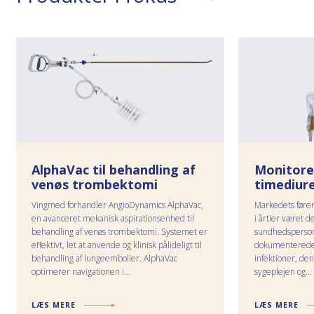
AlphaVac til behandling af
Monitore
venøs trombektomi
timediur
Vingmed forhandler AngioDynamics AlphaVac,
Markedets føre
en avanceret mekanisk aspirationsenhed til
i årtier været d
behandling af venøs trombektomi. Systemet er
sundhedsperson
effektivt, let at anvende og klinisk pålideligt til
dokumenterede 
behandling af lungeembolier. AlphaVac
infektioner, den
optimerer navigationen i...
sygeplejen og...
LÆS MERE
LÆS MERE