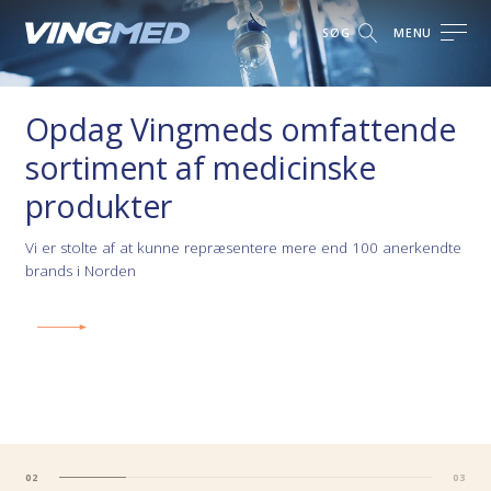
SØG
MENU
Opdag Vingmeds omfattende
L
sortiment af medicinske
b
produkter
Vi
kun
Vi er stolte af at kunne repræsentere mere end 100 anerkendte
brands i Norden
LÆ
02
03