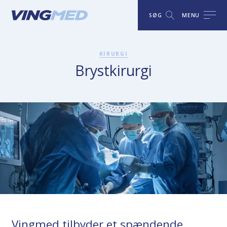
SØG
MENU
KIRURGI
Brystkirurgi
Vingmed tilbyder et spændende