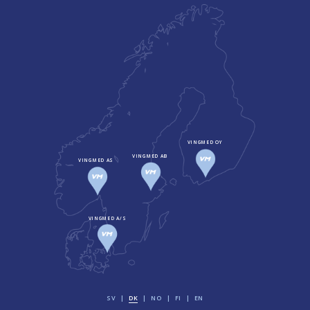
VINGMED OY
VINGMED AB
VINGMED AS
VINGMED A/S
SV
DK
NO
FI
EN