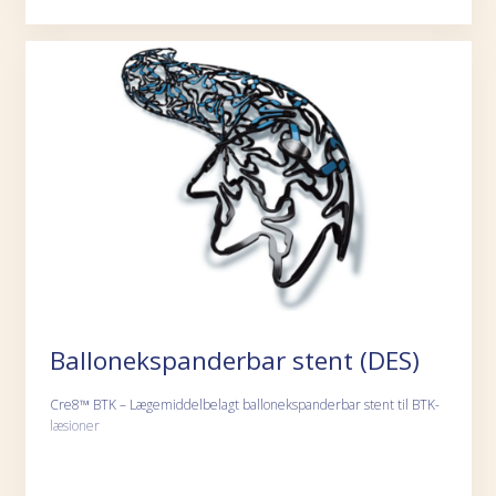
Ballonekspanderbar stent (DES)
Cre8™ BTK – Lægemiddelbelagt ballonekspanderbar stent til BTK-
læsioner