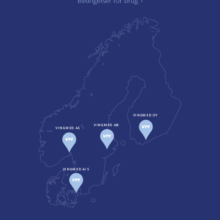
Betingelser for brug
›
VINGMED OY
VINGMED AB
VINGMED AS
VINGMED A/S