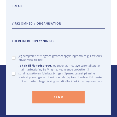
E-MAIL
VIRKSOMHED / ORGANISATION
YDERLIGERE OPLYSNINGER
Jeg accepterer, at Vingmed gemmer oplysninger om mig. Læs vores
privatlivspolitik
her
.
Ja tak til Nyhedsbreve.
Jeg ønsker at modtage personaliseret e-
mailmarkedsføring fra Vingmed vedrørende produkter til
sundhedssektoren. Markedsføringen tilpasses baseret på mine
kontaktoplysninger samt mit speciale. Jeg kan til enhver tid trække
mit samtykke tilbage på
vingmed.dk
eller i link i modtagne e-mails.
SEND