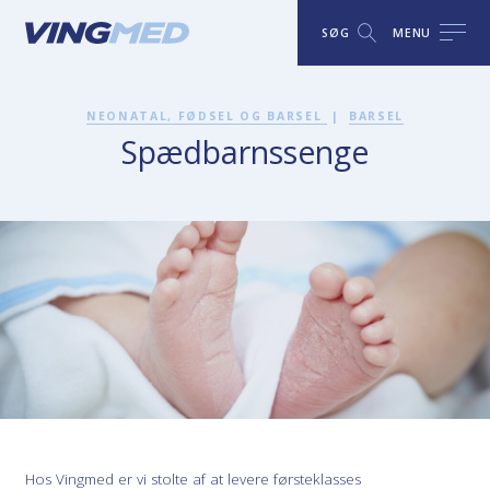
SØG
MENU
NEONATAL, FØDSEL OG BARSEL
|
BARSEL
Spædbarnssenge
Hos Vingmed er vi stolte af at levere førsteklasses