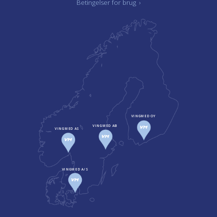
Betingelser for brug
›
VINGMED OY
VINGMED AB
VINGMED AS
VINGMED A/S