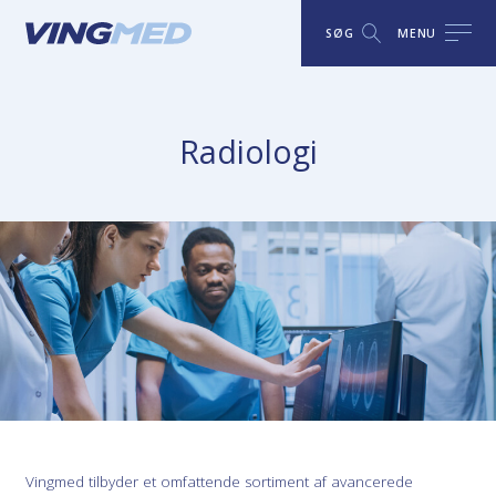
SØG
MENU
Radiologi
Vingmed tilbyder et omfattende sortiment af avancerede