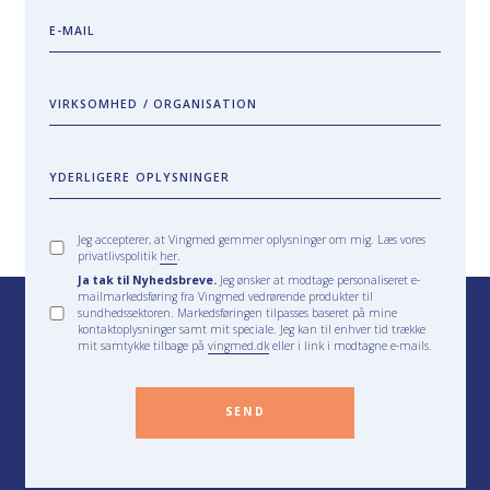
E-MAIL
VIRKSOMHED / ORGANISATION
YDERLIGERE OPLYSNINGER
Jeg accepterer, at Vingmed gemmer oplysninger om mig. Læs vores
privatlivspolitik
her
.
Ja tak til Nyhedsbreve.
Jeg ønsker at modtage personaliseret e-
mailmarkedsføring fra Vingmed vedrørende produkter til
sundhedssektoren. Markedsføringen tilpasses baseret på mine
kontaktoplysninger samt mit speciale. Jeg kan til enhver tid trække
mit samtykke tilbage på
vingmed.dk
eller i link i modtagne e-mails.
SEND