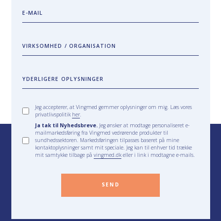
E-MAIL
VIRKSOMHED / ORGANISATION
YDERLIGERE OPLYSNINGER
Jeg accepterer, at Vingmed gemmer oplysninger om mig. Læs vores
privatlivspolitik
her
.
Ja tak til Nyhedsbreve.
Jeg ønsker at modtage personaliseret e-
mailmarkedsføring fra Vingmed vedrørende produkter til
sundhedssektoren. Markedsføringen tilpasses baseret på mine
kontaktoplysninger samt mit speciale. Jeg kan til enhver tid trække
mit samtykke tilbage på
vingmed.dk
eller i link i modtagne e-mails.
SEND