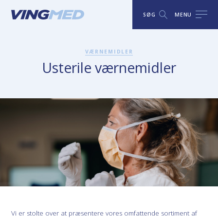
SØG
MENU
VÆRNEMIDLER
Usterile værnemidler
Vi er stolte over at præsentere vores omfattende sortiment af