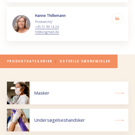
Hanne Thillemann
Produktchef
+45 51 99 14 24
ht@vingmed.dk
PRODUKTKATEGORIER
|
USTERILE VÆRNEMIDLER
Masker
Undersøgelseshandsker