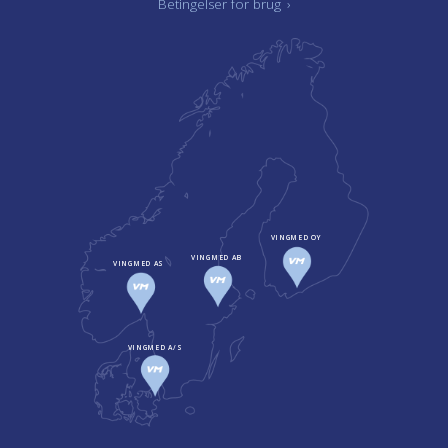
Betingelser for brug
›
VINGMED OY
VINGMED AB
VINGMED AS
VINGMED A/S