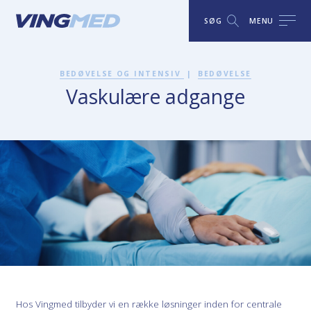
SØG
MENU
BEDØVELSE OG INTENSIV
|
BEDØVELSE
Vaskulære adgange
Hos Vingmed tilbyder vi en række løsninger inden for centrale