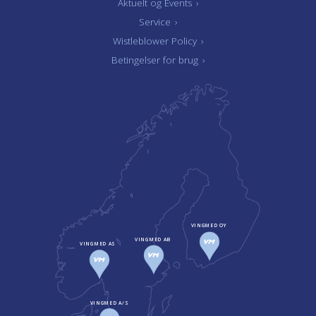
Aktuelt og Events
›
Service
›
Wistleblower Policy
›
Betingelser for brug
›
VINGMED OY
VINGMED AB
VINGMED AS
VINGMED A/S