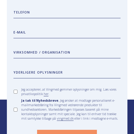
TELEFON
E-MAIL
VIRKSOMHED / ORGANISATION
YDERLIGERE OPLYSNINGER
Jeg accepterer, at Vingmed gemmer oplysninger om mig. Læs vores
privatlivspolitik
her
.
Ja tak til Nyhedsbreve.
Jeg ønsker at modtage personaliseret e-
mailmarkedsføring fra Vingmed vedrørende produkter til
sundhedssektoren. Markedsføringen tilpasses baseret på mine
kontaktoplysninger samt mit speciale. Jeg kan til enhver tid trække
mit samtykke tilbage på
vingmed.dk
eller i link i modtagne e-mails.