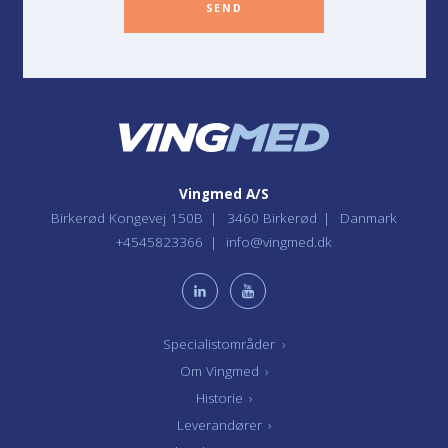
SEND
Vingmed A/S
Birkerød Kongevej 150B
3460 Birkerød
Danmark
+4545823366
info@vingmed.dk
Specialistområder
›
Om Vingmed
›
Historie
›
Leverandører
›