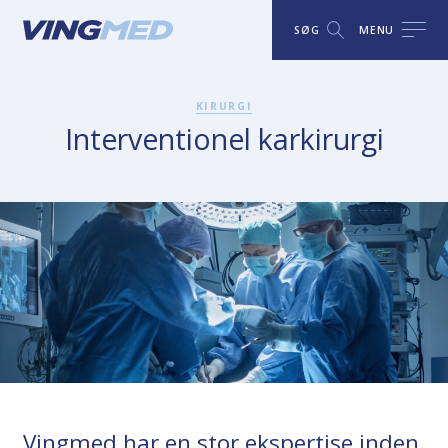
SØG
MENU
KIRURGI
Interventionel karkirurgi
Vingmed har en stor ekspertise inden