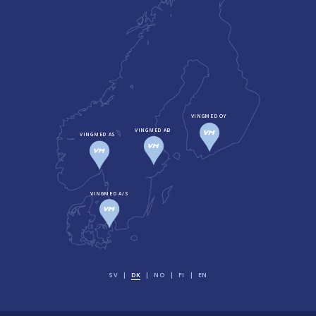
VINGMED OY
VINGMED AB
VINGMED AS
VINGMED A/S
SV
DK
NO
FI
EN