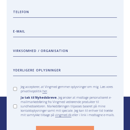
TELEFON
E-MAIL
VIRKSOMHED / ORGANISATION
YDERLIGERE OPLYSNINGER
Jeg accepterer, at Vingmed gemmer oplysninger om mig. Læs vores
privatlivspolitik
her
.
Ja tak til Nyhedsbreve.
Jeg ønsker at modtage personaliseret e-
mailmarkedsføring fra Vingmed vedrørende produkter til
sundhedssektoren. Markedsføringen tilpasses baseret på mine
kontaktoplysninger samt mit speciale. Jeg kan til enhver tid trække
mit samtykke tilbage på
vingmed.dk
eller i link i modtagne e-mails.