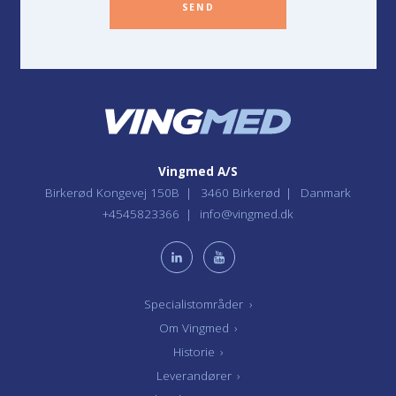
SEND
Vingmed A/S
Birkerød Kongevej 150B
3460 Birkerød
Danmark
+4545823366
info@vingmed.dk
Specialistområder
›
Om Vingmed
›
Historie
›
Leverandører
›