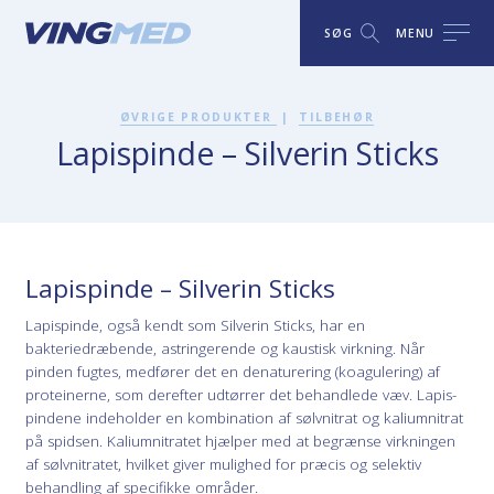
SØG
MENU
ØVRIGE PRODUKTER
|
TILBEHØR
Lapispinde – Silverin Sticks
Lapispinde – Silverin Sticks
Lapispinde, også kendt som Silverin Sticks, har en
bakteriedræbende, astringerende og kaustisk virkning. Når
pinden fugtes, medfører det en denaturering (koagulering) af
proteinerne, som derefter udtørrer det behandlede væv. Lapis-
pindene indeholder en kombination af sølvnitrat og kaliumnitrat
på spidsen. Kaliumnitratet hjælper med at begrænse virkningen
af sølvnitratet, hvilket giver mulighed for præcis og selektiv
behandling af specifikke områder.