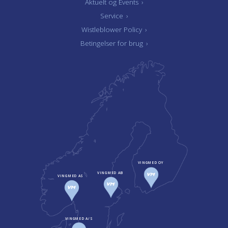
Aktuelt og Events
›
Service
›
Wistleblower Policy
›
Betingelser for brug
›
VINGMED OY
VINGMED AB
VINGMED AS
VINGMED A/S