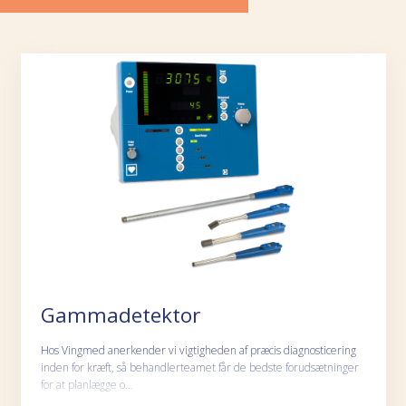
Gammadetektor
Hos Vingmed anerkender vi vigtigheden af præcis diagnosticering
inden for kræft, så behandlerteamet får de bedste forudsætninger
for at planlægge o…