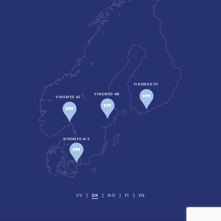
VINGMED OY
VINGMED AB
VINGMED AS
VINGMED A/S
SV
DK
NO
FI
EN