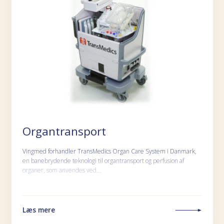
Organtransport
Vingmed forhandler TransMedics Organ Care System i Danmark,
en banebrydende teknologi til organtransport og perfusion af
organer, som anvendes ved…
Læs mere