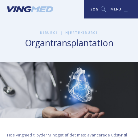
SØG
MENU
KIRURGI
|
HJERTEKIRURGI
Organtransplantation
Hos Vingmed tilbyder vi noget af det mest avancerede udstyr til