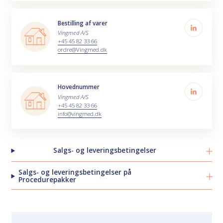
Bestilling af varer
Vingmed A/S
+45 45 82 33 66
ordre@Vingmed.dk
Hovednummer
Vingmed A/S
+45 45 82 33 66
info@vingmed.dk
Salgs- og leveringsbetingelser
Salgs- og leveringsbetingelser på
Procedurepakker