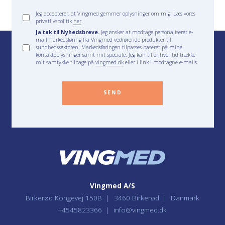
Jeg accepterer, at Vingmed gemmer oplysninger om mig. Læs vores
privatlivspolitik
her
.
Ja tak til Nyhedsbreve.
Jeg ønsker at modtage personaliseret e-
mailmarkedsføring fra Vingmed vedrørende produkter til
sundhedssektoren. Markedsføringen tilpasses baseret på mine
kontaktoplysninger samt mit speciale. Jeg kan til enhver tid trække
mit samtykke tilbage på
vingmed.dk
eller i link i modtagne e-mails.
SEND
Vingmed A/S
Birkerød Kongevej 150B
3460 Birkerød
Danmark
+4545823366
info@vingmed.dk