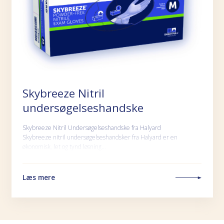
Skybreeze Nitril
undersøgelseshandske
Skybreeze Nitril Undersøgelseshandske fra Halyard
Skybreeze nitril undersøgelseshandsker fra Halyard er en
økonomisk, let og tynd løsning…
Læs mere