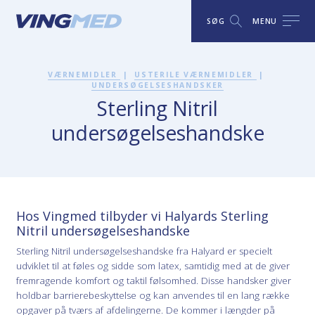
SØG
MENU
VÆRNEMIDLER
|
USTERILE VÆRNEMIDLER
|
UNDERSØGELSESHANDSKER
Sterling Nitril
undersøgelseshandske
Hos Vingmed tilbyder vi Halyards Sterling
Nitril undersøgelseshandske
Sterling Nitril undersøgelseshandske fra Halyard er specielt
udviklet til at føles og sidde som latex, samtidig med at de giver
fremragende komfort og taktil følsomhed. Disse handsker giver
holdbar barrierebeskyttelse og kan anvendes til en lang række
opgaver på tværs af afdelingerne. De kommer i længder på