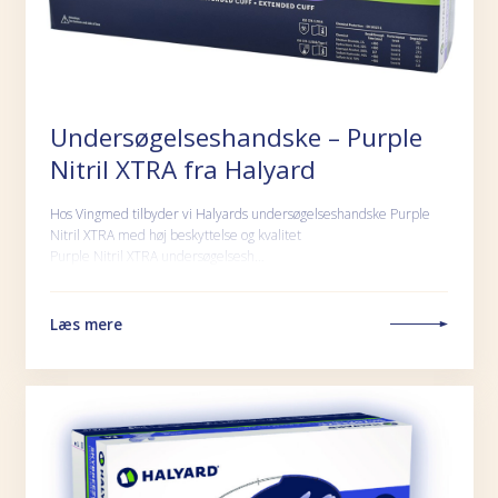
Undersøgelseshandske – Purple
Nitril XTRA fra Halyard
Hos Vingmed tilbyder vi Halyards undersøgelseshandske Purple
Nitril XTRA med høj beskyttelse og kvalitet
Purple Nitril XTRA undersøgelsesh…
Læs mere