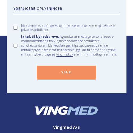
YDERLIGERE OPLYSNINGER
Jeg accepterer, at Vingmed gemmer oplysninger om mig. Læs vores
privatlivspolitik
her
.
Ja tak til Nyhedsbreve.
Jeg ønsker at modtage personaliseret e-
mailmarkedsføring fra Vingmed vedrørende produkter til
sundhedssektoren. Markedsføringen tilpasses baseret på mine
kontaktoplysninger samt mit speciale. Jeg kan til enhver tid trække
mit samtykke tilbage på
vingmed.dk
eller i link i modtagne e-mails.
SEND
Vingmed A/S