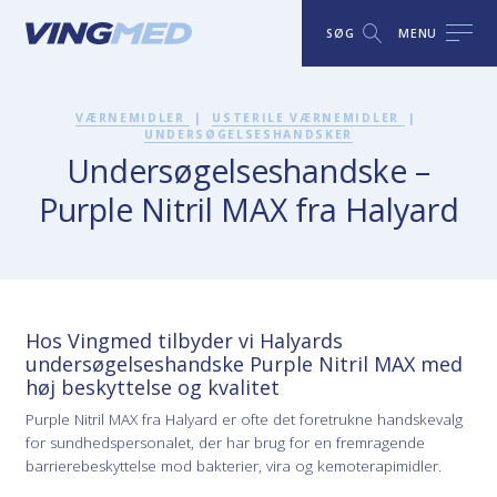
SØG
MENU
VÆRNEMIDLER
|
USTERILE VÆRNEMIDLER
|
UNDERSØGELSESHANDSKER
Undersøgelseshandske –
Purple Nitril MAX fra Halyard
Hos Vingmed tilbyder vi Halyards
undersøgelseshandske Purple Nitril MAX med
høj beskyttelse og kvalitet
Purple Nitril MAX fra Halyard er ofte det foretrukne handskevalg
for sundhedspersonalet, der har brug for en fremragende
barrierebeskyttelse mod bakterier, vira og kemoterapimidler.