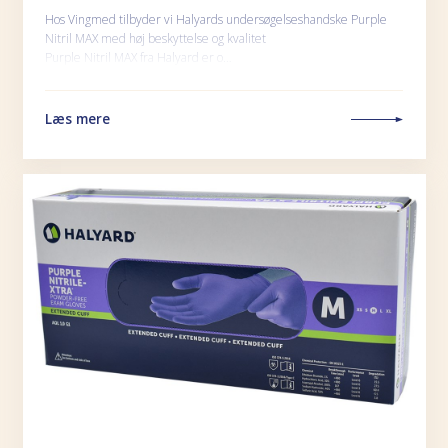
Hos Vingmed tilbyder vi Halyards undersøgelseshandske Purple
Nitril MAX med høj beskyttelse og kvalitet
Purple Nitril MAX fra Halyard er o…
Læs mere