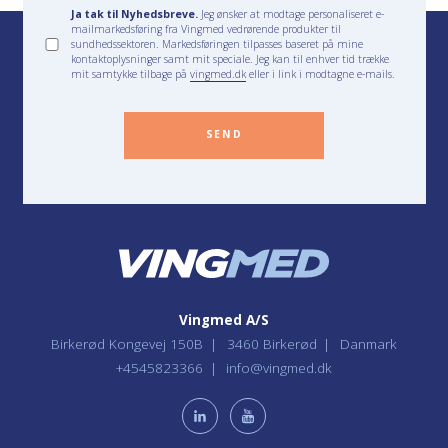
Ja tak til Nyhedsbreve.
Jeg ønsker at modtage personaliseret e-
mailmarkedsføring fra Vingmed vedrørende produkter til
sundhedssektoren. Markedsføringen tilpasses baseret på mine
kontaktoplysninger samt mit speciale. Jeg kan til enhver tid trække
mit samtykke tilbage på
vingmed.dk
eller i link i modtagne e-mails.
SEND
Vingmed A/S
Birkerød Kongevej 150B
3460 Birkerød
Danmark
+4545823366
info@vingmed.dk