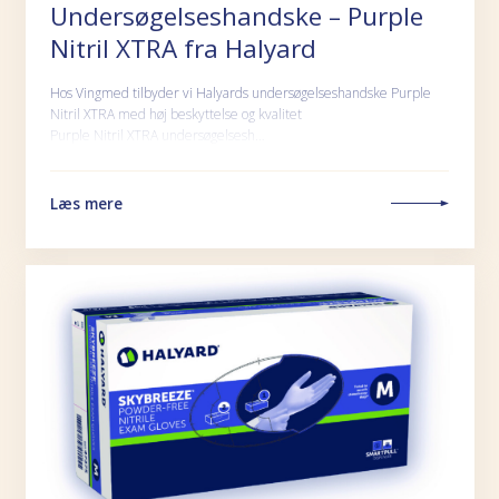
Undersøgelseshandske – Purple
Nitril XTRA fra Halyard
Hos Vingmed tilbyder vi Halyards undersøgelseshandske Purple
Nitril XTRA med høj beskyttelse og kvalitet
Purple Nitril XTRA undersøgelsesh…
Læs mere