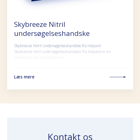
Skybreeze Nitril
undersøgelseshandske
Skybreeze Nitril Undersøgelseshandske fra Halyard
Skybreeze nitril undersøgelseshandsker fra Halyard er en
økonomisk, let og tynd løsning…
Læs mere
Kontakt os