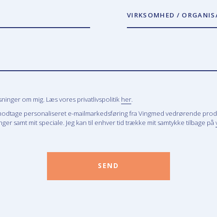
VIRKSOMHED / ORGANIS
inger om mig. Læs vores privatlivspolitik
her
.
modtage personaliseret e-mailmarkedsføring fra Vingmed vedrørende prod
ger samt mit speciale. Jeg kan til enhver tid trække mit samtykke tilbage på
SEND