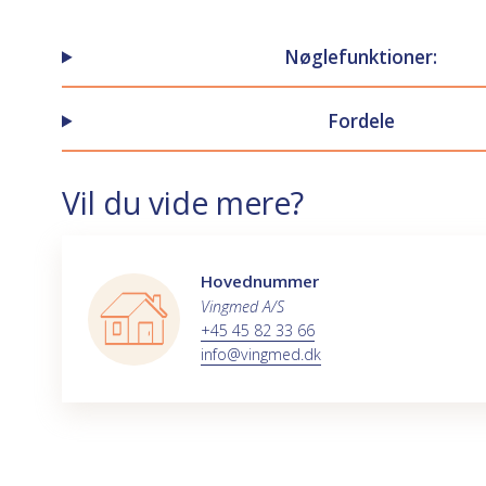
Nøglefunktioner:
Fordele
Vil du vide mere?
Hovednummer
Vingmed A/S
+45 45 82 33 66
info@vingmed.dk