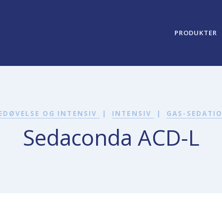
PRODUKTER
EDØVELSE OG INTENSIV
|
INTENSIV
|
GAS-SEDATI
Sedaconda ACD-L