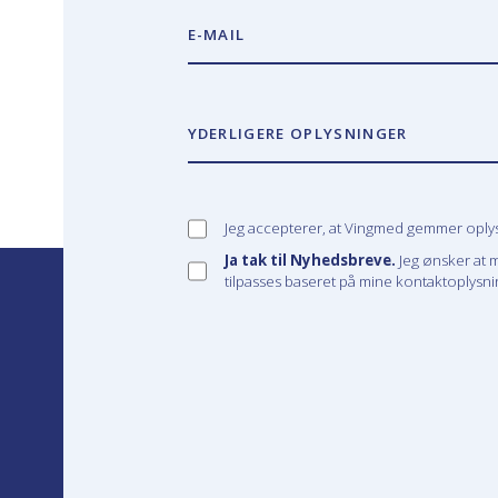
E-MAIL
YDERLIGERE OPLYSNINGER
Jeg accepterer, at Vingmed gemmer oplysn
Ja tak til Nyhedsbreve.
Jeg ønsker at 
tilpasses baseret på mine kontaktoplysnin