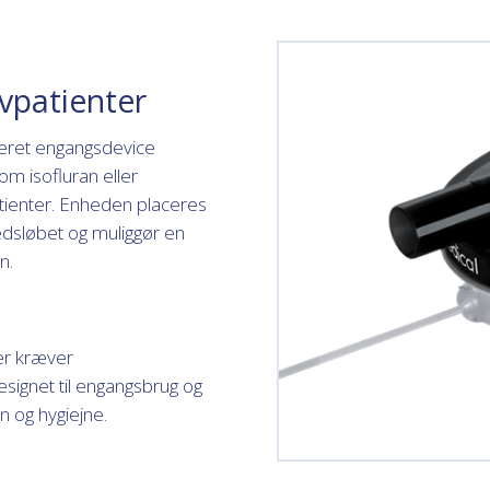
ivpatienter
eret engangsdevice
om isofluran eller
atienter. Enheden placeres
edsløbet og muliggør en
n.
er kræver
esignet til engangsbrug og
on og hygiejne.