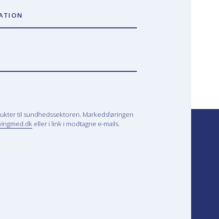
ATION
ukter til sundhedssektoren. Markedsføringen
vingmed.dk
eller i link i modtagne e-mails.