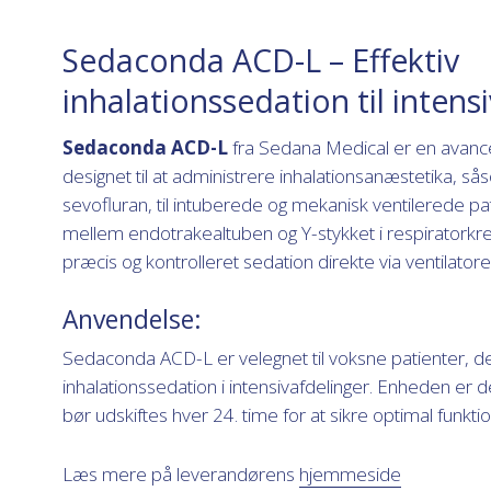
Sedaconda ACD-L – Effektiv
inhalationssedation til intens
Sedaconda ACD-L
fra Sedana Medical er en avanc
designet til at administrere inhalationsanæstetika, sås
sevofluran, til intuberede og mekanisk ventilerede p
mellem endotrakealtuben og Y-stykket i respiratorkr
præcis og kontrolleret sedation direkte via ventilatore
Anvendelse:
Sedaconda ACD-L er velegnet til voksne patienter, d
inhalationssedation i intensivafdelinger. Enheden er d
bør udskiftes hver 24. time for at sikre optimal funkti
Læs mere på leverandørens
hjemmeside