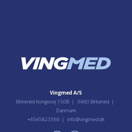
Vingmed A/S
Birkerød Kongevej 150B
3460 Birkerød
Danmark
+4545823366
info@vingmed.dk