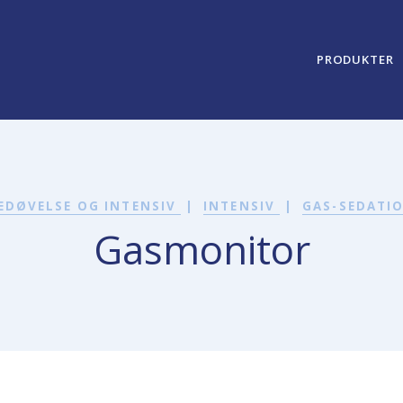
PRODUKTER
EDØVELSE OG INTENSIV
|
INTENSIV
|
GAS-SEDATI
Gasmonitor