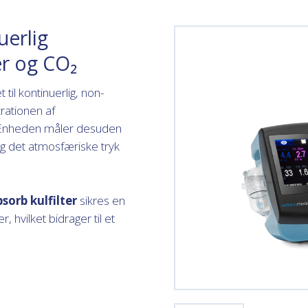
erlig
er og CO₂
til kontinuerlig, non-
rationen af
. Enheden måler desuden
g det atmosfæriske tryk
sorb kulfilter
sikres en
 hvilket bidrager til et