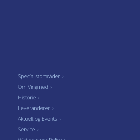
Specialistområder
›
Om Vingmed
›
Historie
›
Leverandører
›
Aktuelt og Events
›
Service
›
Wistleblower Policy
›