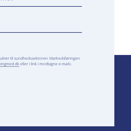
ukter til sundhedssektoren. Markedsføringen
vingmed.dk
eller i link i modtagne e-mails.