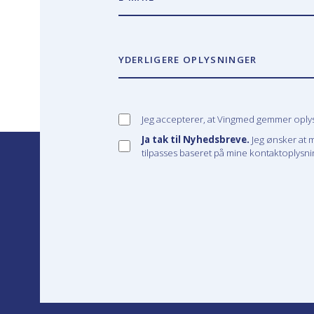
YDERLIGERE OPLYSNINGER
Jeg accepterer, at Vingmed gemmer oplysn
Ja tak til Nyhedsbreve.
Jeg ønsker at 
tilpasses baseret på mine kontaktoplysnin