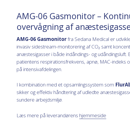
AMG-06 Gasmonitor – Kontinu
overvågning af anæstesigass
AMG-06 Gasmonitor
fra Sedana Medical er udviklet 
invasiv sidestream-monitorering af CO₂ samt koncent
anæstesigasser i både indåndings- og udåndingsluft
patientens respirationsfrekvens, apnø, MAC-indeks o
på intensivafdelingen.
I kombination med et opsamlingssystem som
FlurAb
sikker og effektiv håndtering af udledte anæstesigasser,
sundere arbejdsmiljø.
Læs mere på leverandørens
hjemmeside