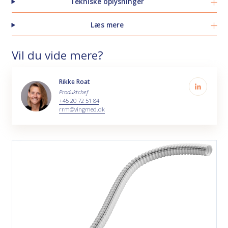
Tekniske oplysninger
Læs mere
Vil du vide mere?
Rikke Roat
Produktchef
+45 20 72 51 84
rrm@vingmed.dk