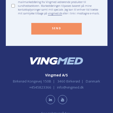
mailmarkedsføring fra Vingmed vedrørende produkter til
sundhedssektoren. Markedsføringen tilpasses baseret på mine
kontaktoplysninger samt mit speciale. Jeg kan til enhver tid trække
mit samtykke tilbage på
vingmed.dk
eller i link i modtagne e-mails.
SEND
Vingmed A/S
Birkerød Kongevej 150B
3460 Birkerød
Danmark
+4545823366
info@vingmed.dk