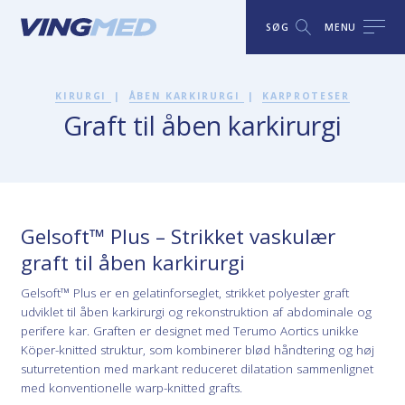
SØG
MENU
KIRURGI
|
ÅBEN KARKIRURGI
|
KARPROTESER
Graft til åben karkirurgi
Gelsoft™ Plus – Strikket vaskulær
graft til åben karkirurgi
Gelsoft™ Plus er en gelatinforseglet, strikket polyester graft
udviklet til åben karkirurgi og rekonstruktion af abdominale og
perifere kar. Graften er designet med Terumo Aortics unikke
Köper-knitted struktur, som kombinerer blød håndtering og høj
suturretention med markant reduceret dilatation sammenlignet
med konventionelle warp-knitted grafts.