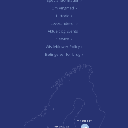
Specialistområder
›
Om Vingmed
›
Historie
›
Leverandører
›
Aktuelt og Events
›
Service
›
Wistleblower Policy
›
Betingelser for brug
›
VINGMED OY
VINGMED AB