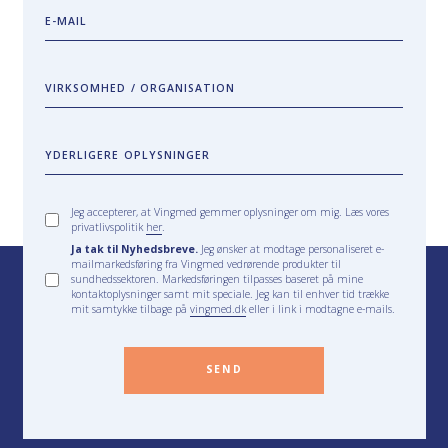
E-MAIL
VIRKSOMHED / ORGANISATION
YDERLIGERE OPLYSNINGER
Jeg accepterer, at Vingmed gemmer oplysninger om mig. Læs vores
privatlivspolitik
her
.
Ja tak til Nyhedsbreve.
Jeg ønsker at modtage personaliseret e-
mailmarkedsføring fra Vingmed vedrørende produkter til
sundhedssektoren. Markedsføringen tilpasses baseret på mine
kontaktoplysninger samt mit speciale. Jeg kan til enhver tid trække
mit samtykke tilbage på
vingmed.dk
eller i link i modtagne e-mails.
SEND