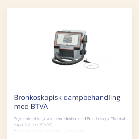
Bronkoskopisk dampbehandling
med BTVA
Segmenteret lungevolumenreduktion med Bronchoscopic Thermal
Vapor Ablation (BTVA®)
Bronkoskopisk dampbehandling for patient…