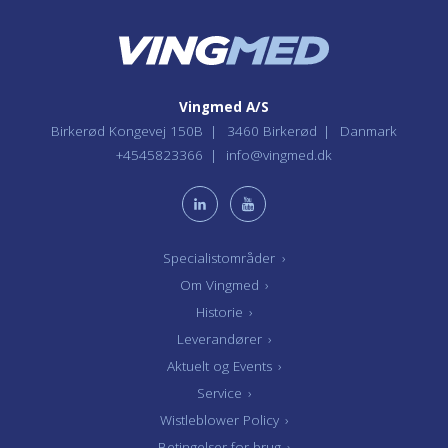
Vingmed A/S
Birkerød Kongevej 150B
3460 Birkerød
Danmark
+4545823366
info@vingmed.dk
Specialistområder
›
Om Vingmed
›
Historie
›
Leverandører
›
Aktuelt og Events
›
Service
›
Wistleblower Policy
›
Betingelser for brug
›