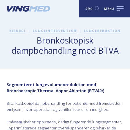
SØG
MENU
KIRURGI
|
LUNGEINTERVENTION
|
LUNGEREDUKTION
Bronkoskopisk
dampbehandling med BTVA
Segmenteret lungevolumenreduktion med
Bronchoscopic Thermal Vapor Ablation (BTVA®)
Bronkoskopisk dampbehandling for patienter med fremskreden
emfysem, hvor operation og ventiler ikke er en mulighed.
Emfysem skaber oppustede, dårligt fungerende lungesegmenter.
Hyperinflaterede segmenter overekspanderer og påvirker de