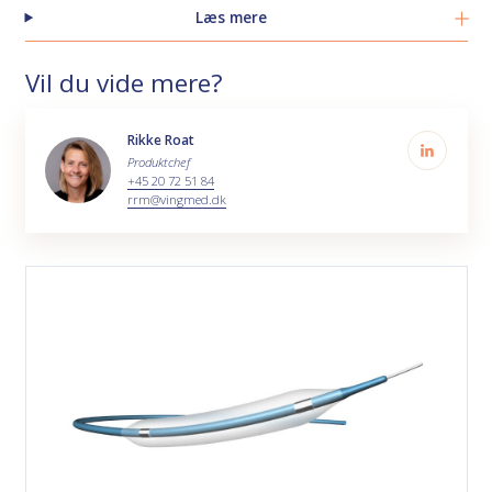
Læs mere
Vil du vide mere?
Rikke Roat
Produktchef
+45 20 72 51 84
rrm@vingmed.dk