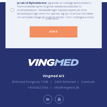
Ja tak til Nyhedsbreve.
Jeg ønsker at modtage personaliseret e-
mailmarkedsføring fra Vingmed vedrørende produkter til
sundhedssektoren. Markedsføringen tilpasses baseret på mine
kontaktoplysninger samt mit speciale. Jeg kan til enhver tid trække
mit samtykke tilbage på
vingmed.dk
eller i link i modtagne e-mails.
SEND
Vingmed A/S
Birkerød Kongevej 150B
3460 Birkerød
Danmark
+4545823366
info@vingmed.dk