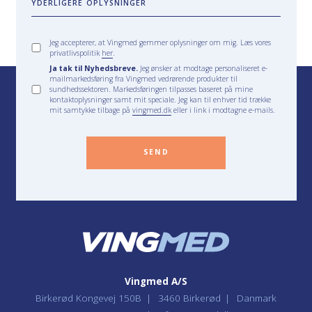
YDERLIGERE OPLYSNINGER
Jeg accepterer, at Vingmed gemmer oplysninger om mig. Læs vores
privatlivspolitik
her
.
Ja tak til Nyhedsbreve.
Jeg ønsker at modtage personaliseret e-
mailmarkedsføring fra Vingmed vedrørende produkter til
sundhedssektoren. Markedsføringen tilpasses baseret på mine
kontaktoplysninger samt mit speciale. Jeg kan til enhver tid trække
mit samtykke tilbage på
vingmed.dk
eller i link i modtagne e-mails.
SEND
Vingmed A/S
Birkerød Kongevej 150B
3460 Birkerød
Danmark