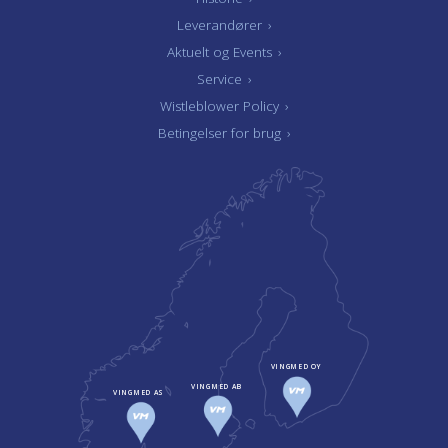
Leverandører
›
Aktuelt og Events
›
Service
›
Wistleblower Policy
›
Betingelser for brug
›
VINGMED OY
VINGMED AB
VINGMED AS