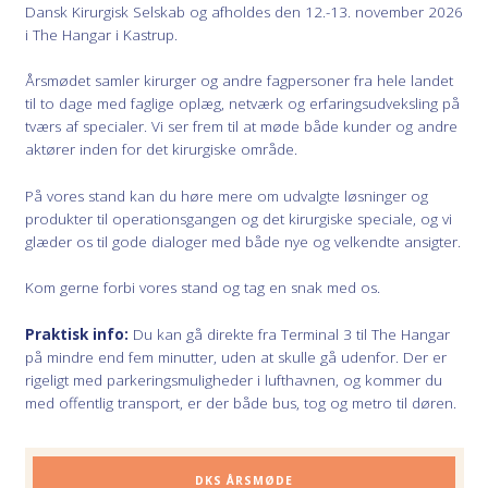
Dansk Kirurgisk Selskab og afholdes den 12.-13. november 2026
i The Hangar i Kastrup.
Årsmødet samler kirurger og andre fagpersoner fra hele landet
til to dage med faglige oplæg, netværk og erfaringsudveksling på
tværs af specialer. Vi ser frem til at møde både kunder og andre
aktører inden for det kirurgiske område.
På vores stand kan du høre mere om udvalgte løsninger og
produkter til operationsgangen og det kirurgiske speciale, og vi
glæder os til gode dialoger med både nye og velkendte ansigter.
Kom gerne forbi vores stand og tag en snak med os.
Praktisk info:
Du kan gå direkte fra Terminal 3 til The Hangar
på mindre end fem minutter, uden at skulle gå udenfor. Der er
rigeligt med parkeringsmuligheder i lufthavnen, og kommer du
med offentlig transport, er der både bus, tog og metro til døren.
DKS ÅRSMØDE