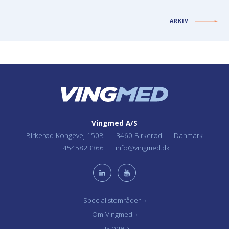
ARKIV
Vingmed A/S
Birkerød Kongevej 150B
3460 Birkerød
Danmark
+4545823366
info@vingmed.dk
Specialistområder
›
Om Vingmed
›
Historie
›