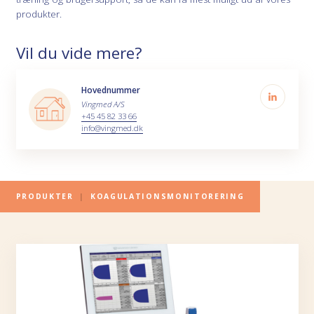
produkter.
Vil du vide mere?
Hovednummer
Vingmed A/S
+45 45 82 33 66
info@vingmed.dk
PRODUKTER
|
KOAGULATIONSMONITORERING