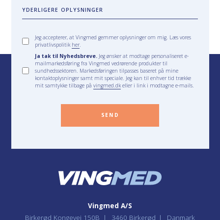
YDERLIGERE OPLYSNINGER
Jeg accepterer, at Vingmed gemmer oplysninger om mig. Læs vores
privatlivspolitik
her
.
Ja tak til Nyhedsbreve.
Jeg ønsker at modtage personaliseret e-
mailmarkedsføring fra Vingmed vedrørende produkter til
sundhedssektoren. Markedsføringen tilpasses baseret på mine
kontaktoplysninger samt mit speciale. Jeg kan til enhver tid trække
mit samtykke tilbage på
vingmed.dk
eller i link i modtagne e-mails.
SEND
Vingmed A/S
Birkerød Kongevej 150B
3460 Birkerød
Danmark