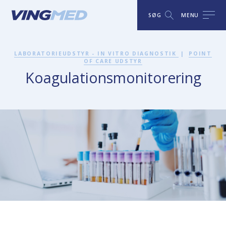
SØG
MENU
LABORATORIEUDSTYR - IN VITRO DIAGNOSTIK
|
POINT
OF CARE UDSTYR
Koagulationsmonitorering