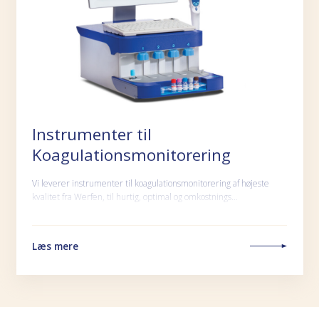
Instrumenter til
Koagulationsmonitorering
Vi leverer instrumenter til koagulationsmonitorering af højeste
kvalitet fra Werfen, til hurtig, optimal og omkostnings…
Læs mere