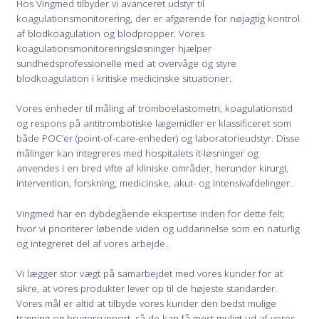
Hos Vingmed tilbyder vi avanceret udstyr til
koagulationsmonitorering, der er afgørende for nøjagtig kontrol
af blodkoagulation og blodpropper. Vores
koagulationsmonitoreringsløsninger hjælper
sundhedsprofessionelle med at overvåge og styre
blodkoagulation i kritiske medicinske situationer.
Vores enheder til måling af tromboelastometri, koagulationstid
og respons på antitrombotiske lægemidler er klassificeret som
både POC’er (point-of-care-enheder) og laboratorieudstyr. Disse
målinger kan integreres med hospitalets it-løsninger og
anvendes i en bred vifte af kliniske områder, herunder kirurgi,
intervention, forskning, medicinske, akut- og intensivafdelinger.
Vingmed har en dybdegående ekspertise inden for dette felt,
hvor vi prioriterer løbende viden og uddannelse som en naturlig
og integreret del af vores arbejde.
Vi lægger stor vægt på samarbejdet med vores kunder for at
sikre, at vores produkter lever op til de højeste standarder.
Vores mål er altid at tilbyde vores kunder den bedst mulige
træning og brugersupport, så de kan få mest muligt ud af vores