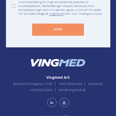
mailmarkedsføring fra Vingmed vedrørende produkter til
sundhedssektoren. Markedsføringen tilpasses baseret på mine
kontaktoplysninger samt mit speciale. Jeg kan til enhver tid trække
mit samtykke tilbage på
vingmed.dk
eller i link i modtagne e-mails.
SEND
Vingmed A/S
Birkerød Kongevej 150B
3460 Birkerød
Danmark
+4545823366
info@vingmed.dk