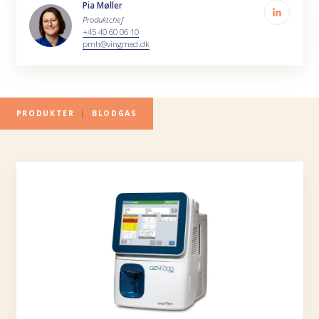
Pia Møller
Produktchef
+45 40 60 06 10
pmh@vingmed.dk
PRODUKTER
|
BLODGAS