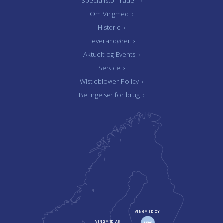
Specialistområder
›
Om Vingmed
›
Historie
›
Leverandører
›
Aktuelt og Events
›
Service
›
Wistleblower Policy
›
Betingelser for brug
›
VINGMED OY
VINGMED AB