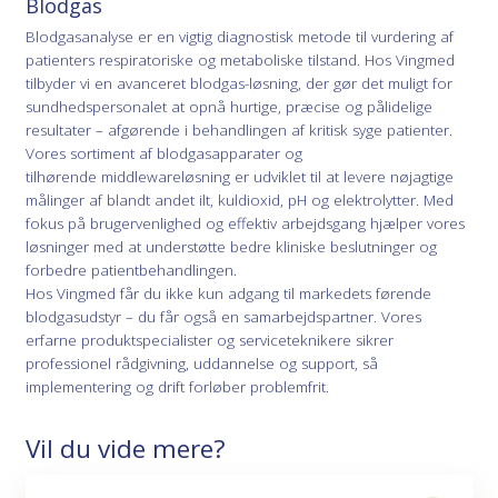
Blodgas
Blodgasanalyse er en vigtig diagnostisk metode til vurdering af
patienters respiratoriske og metaboliske tilstand. Hos Vingmed
tilbyder vi
en
avancere
t blodgas-løsning
, der gør det muligt for
sundhedspersonalet at opnå hurtige, præcise og pålidelige
resultater – afgørende i behandlingen af kritisk syge patienter.
Vores sortiment af blodgasapparater og
tilhørende
middlewareløsning
er udviklet til at levere nøjagtige
målinger af blandt andet ilt, kuldioxid, pH og elektrolytter. Med
fokus på brugervenlighed og effektiv arbejdsgang hjælper vores
løsninger med at understøtte bedre kliniske beslutninger og
forbedre patientbehandlingen.
Hos Vingmed får du ikke kun adgang til markedets førende
blodgasudstyr – du får også en samarbejdspartner. Vores
erfarne produktspecialister og serviceteknikere sikrer
professionel rådgivning, uddannelse og support, så
implementering og drift forløber problemfrit.
Vil du vide mere?