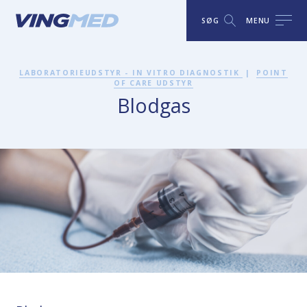
SØG
MENU
LABORATORIEUDSTYR - IN VITRO DIAGNOSTIK
|
POINT
OF CARE UDSTYR
Blodgas