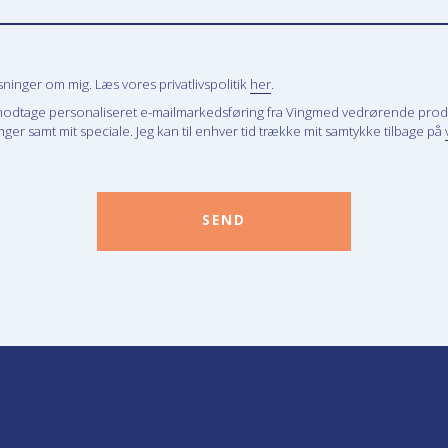
inger om mig. Læs vores privatlivspolitik
her
.
modtage personaliseret e-mailmarkedsføring fra Vingmed vedrørende prod
ger samt mit speciale. Jeg kan til enhver tid trække mit samtykke tilbage på
SEND