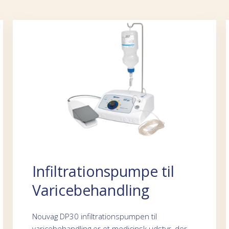
Infiltrationspumpe til
Varicebehandling
Nouvag DP30 infiltrationspumpen til
varicebehandling er et medicinsk udstyr, der