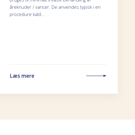
åreknuder / varicer. De anvendes typisk i en
procedure kald…
Læs mere