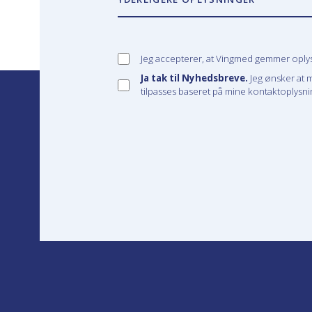
Jeg accepterer, at Vingmed gemmer oplysn
Ja tak til Nyhedsbreve.
Jeg ønsker at 
tilpasses baseret på mine kontaktoplysnin