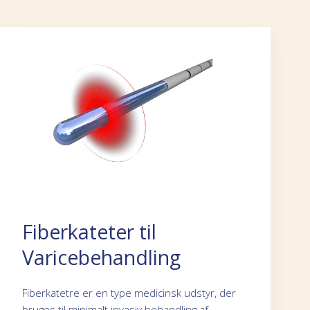
Fiberkateter til
Varicebehandling
Fiberkatetre er en type medicinsk udstyr, der
bruges til minimalt invasiv behandling af