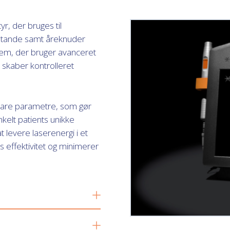
r, der bruges til
ilstande samt åreknuder
ystem, der bruger avanceret
et skaber kontrolleret
bare parametre, som gør
nkelt patients unikke
 levere laserenergi i et
 effektivitet og minimerer