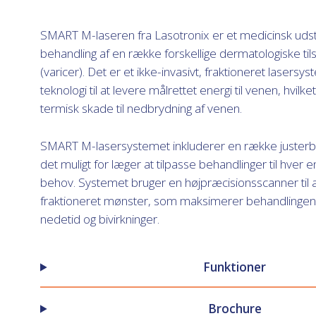
SMART M-laseren fra Lasotronix er et medicinsk udsty
behandling af en række forskellige dermatologiske t
(varicer). Det er et ikke-invasivt, fraktioneret lasers
teknologi til at levere målrettet energi til venen, hvilk
termisk skade til nedbrydning af venen.
SMART M-lasersystemet inkluderer en række juster
det muligt for læger at tilpasse behandlinger til hver e
behov. Systemet bruger en højpræcisionsscanner til at
fraktioneret mønster, som maksimerer behandlingens
nedetid og bivirkninger.
Funktioner
Brochure