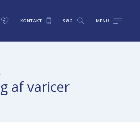
KONTAKT
SØG
MENU
R
g af varicer