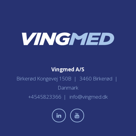
Vingmed A/S
Birkerød Kongevej 150B
3460 Birkerød
Danmark
+4545823366
info@vingmed.dk