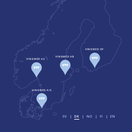
VINGMED OY
VINGMED AB
VINGMED AS
VINGMED A/S
SV
DK
NO
FI
EN