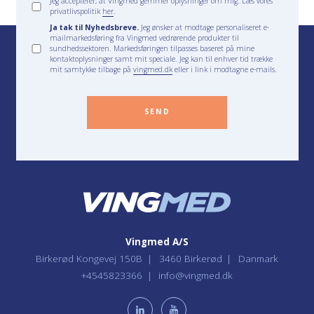
Jeg accepterer, at Vingmed gemmer oplysninger om mig. Læs vores
privatlivspolitik
her
.
Ja tak til Nyhedsbreve.
Jeg ønsker at modtage personaliseret e-
mailmarkedsføring fra Vingmed vedrørende produkter til
sundhedssektoren. Markedsføringen tilpasses baseret på mine
kontaktoplysninger samt mit speciale. Jeg kan til enhver tid trække
mit samtykke tilbage på
vingmed.dk
eller i link i modtagne e-mails.
SEND
Vingmed A/S
Birkerød Kongevej 150B
3460 Birkerød
Danmark
+4545823366
info@vingmed.dk