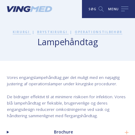
SØG
MENU
KIRURGI
|
BRYSTKIRURGI
|
OPERATIONSTILBEHØR
Lampehåndtag
Vores engangslampehåndtag gør det muligt med en nøjagtig
justering af operationslamper under kirurgiske procedurer.
De bidrager effektivt til at minimere risikoen for infektion. Vores
blå lampehåndtag er fleksible, brugervenlige og deres
engangsdesign reducerer omkostningerne ved vask og
håndtering sammenlignet med flergangshåndtag.
Brochure