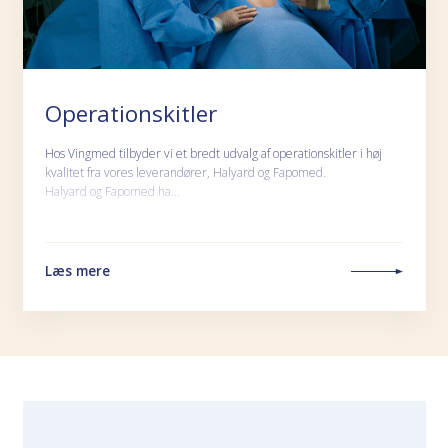
Operationskitler
Hos Vingmed tilbyder vi et bredt udvalg af operationskitler i høj
kvalitet fra vores leverandører, Halyard og Fapomed.
Halyard og Fapomed ha…
Læs mere