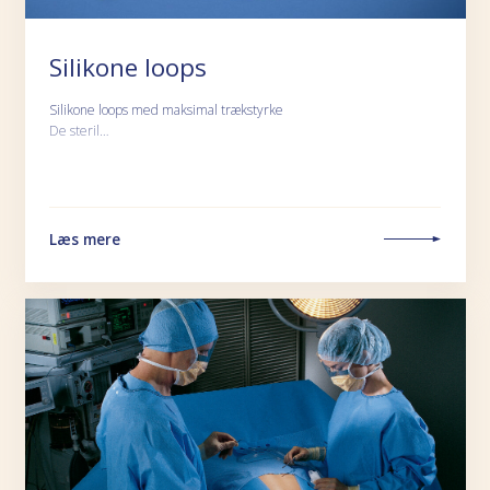
Silikone loops
Silikone loops med maksimal trækstyrke
De steril…
Læs mere