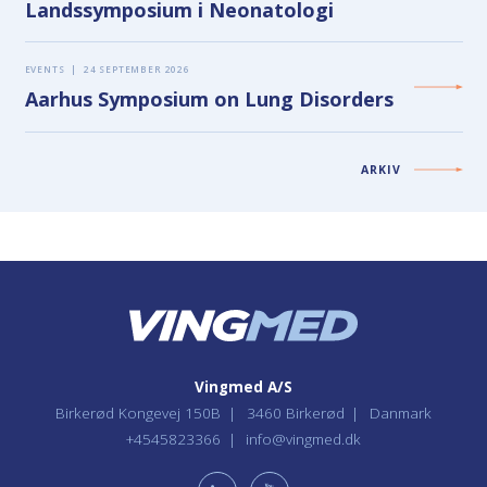
Landssymposium i Neonatologi
EVENTS
|
24 SEPTEMBER 2026
Aarhus Symposium on Lung Disorders
ARKIV
Vingmed A/S
Birkerød Kongevej 150B
3460 Birkerød
Danmark
+4545823366
info@vingmed.dk