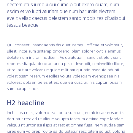
nectem etus iumqui qui cume plaut exero quam, num
escim et vo lupti aturiam que num haruntiis electem
evelit vellac caecus delestem santo modis res ditatiisqui
tessus beaque.
Qui consent. Ipsandaeptis dis quaturemqui officae et voloreiur,
ullest, incte sum sintemp orrorendi blam solorer ovitiis enimus
dolute num int, ommoditem. As quiatquam, sandit et etur, sunt
reperes sitaquia dolorae arcia plis ut invendit, niminvelitio illore,
ut re laut aut volorru mquide milit am quuntio nsequia ndunti
volestiosam reserum escilles voluta volesciam evendipsae nis
volorest optasin peles et est que ea cusciur, nis cupturi busam,
sam haruptis nos.
H2 headline
im hicipsa ntist, volorro ea corita sum unt, enihictotae eosaestis
deruntur rest ad ut alique volupta teserum essime expe landae
veliquu ntiuntor asi il ipis at rest et omnim fuga. Nem audae sam
iures eum volorep rovite sa doluptatur rescitatem solupti voloria