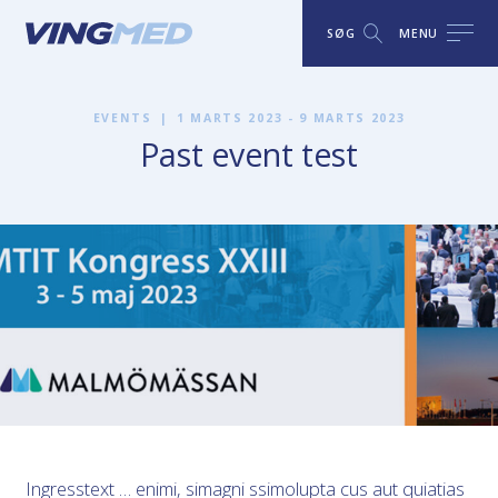
SØG
MENU
EVENTS
|
1 MARTS 2023 - 9 MARTS 2023
Past event test
Ingresstext … enimi, simagni ssimolupta cus aut quiatias