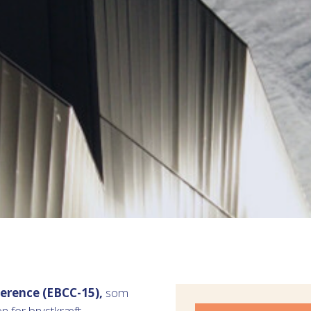
erence (EBCC-15),
som
n for brystkræft.