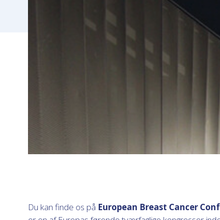
Du kan finde os på
European Breast Cancer Conf
er en af Europas førende tværfaglige kongresser inde