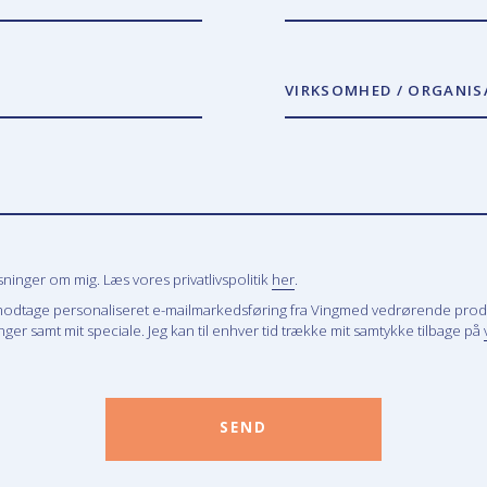
VIRKSOMHED / ORGANIS
inger om mig. Læs vores privatlivspolitik
her
.
modtage personaliseret e-mailmarkedsføring fra Vingmed vedrørende prod
ger samt mit speciale. Jeg kan til enhver tid trække mit samtykke tilbage på
SEND