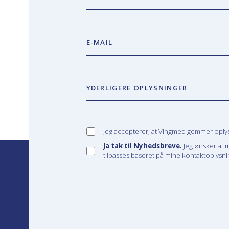
E-MAIL
YDERLIGERE OPLYSNINGER
Jeg accepterer, at Vingmed gemmer oplysn
Ja tak til Nyhedsbreve.
Jeg ønsker at 
tilpasses baseret på mine kontaktoplysnin