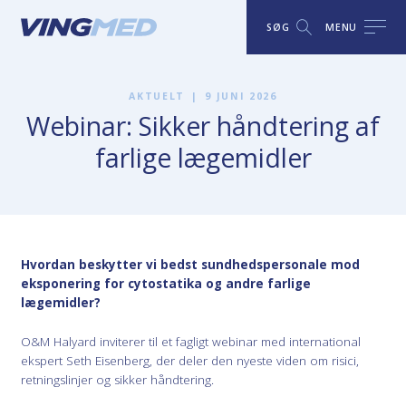
SØG
MENU
AKTUELT
|
9 JUNI 2026
Webinar: Sikker håndtering af
farlige lægemidler
Hvordan beskytter vi bedst sundhedspersonale mod
eksponering for cytostatika og andre farlige
lægemidler?
O&M Halyard inviterer til et fagligt webinar med international
ekspert Seth Eisenberg, der deler den nyeste viden om risici,
retningslinjer og sikker håndtering.