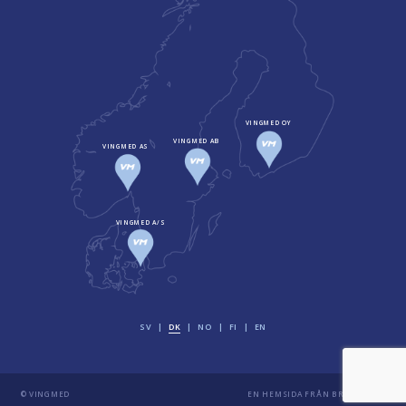
VINGMED OY
VINGMED AB
VINGMED AS
VINGMED A/S
SV
DK
NO
FI
EN
© VINGMED
EN HEMSIDA FRÅN
BRAVISSIMO