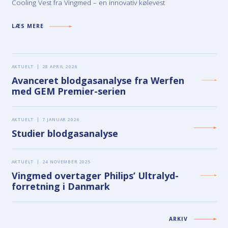
Cooling Vest fra Vingmed – en innovativ kølevest
LÆS MERE
AKTUELT
|
28 APRIL 2026
Avanceret blodgasanalyse fra Werfen
med GEM Premier-serien
AKTUELT
|
7 JANUAR 2026
Studier blodgasanalyse
AKTUELT
|
24 NOVEMBER 2025
Vingmed overtager Philips’ Ultralyd-
forretning i Danmark
ARKIV