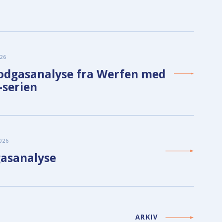
26
odgasanalyse fra Werfen med
serien
026
gasanalyse
ARKIV