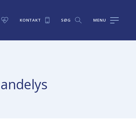
KONTAKT
SØG
MENU
pandelys