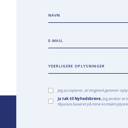
NAVN
E-MAIL
YDERLIGERE OPLYSNINGER
Jeg accepterer, at Vingmed gemmer oplysn
Ja tak til Nyhedsbreve.
Jeg ønsker at 
tilpasses baseret på mine kontaktoplysnin