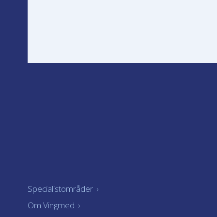
Specialistområder
›
Om Vingmed
›