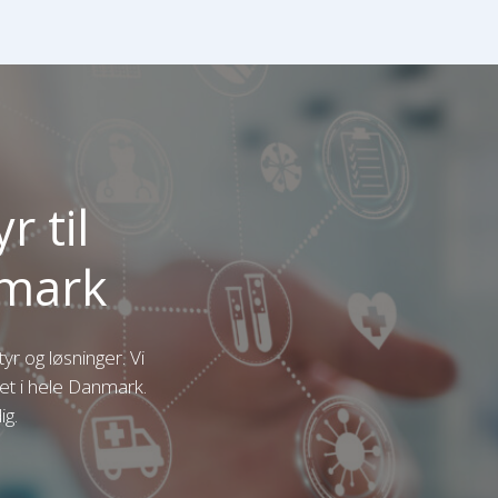
 til
nmark
yr og løsninger. Vi
t i hele Danmark.
ig.