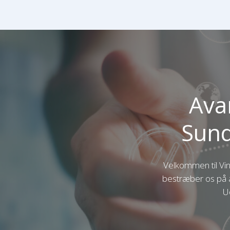
Ava
Sund
Velkommen til Ving
bestræber os på 
Ud