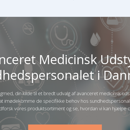
nceret Medicinsk Udstyr
hedspersonalet i Da
med, din kilde til et bredt udvalg af avanceret medicinsk udst
at imødekomme de specifikke behov hos sundhedspersonale
forsk vores produktsortiment og se, hvordan vi kan hjælpe d