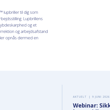
upbriller til dig som
rbejdsstilling. Lupbrillens
 dybdeskarphed og et
orrektion og arbejdsafstand
og der opnås dermed en
AKTUELT
|
9 JUNI 2026
Webinar: Sikk